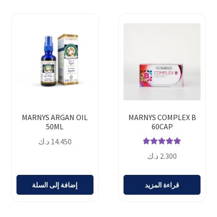
MARNYS ARGAN OIL
MARNYS COMPLEX B
50ML
60CAP
14.450
د.ك
تم التقييم
2.300
د.ك
5.00
من 5
قراءة المزيد
إضافة إلى السلة