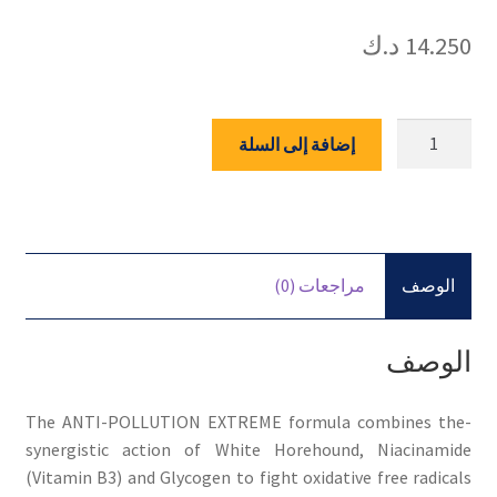
14.250
د.ك
كمية
إضافة إلى السلة
MARNYS
BEAUTY
IN&OUT
ANTI-
POLLUTION
الوصف
مراجعات (0)
EXTREME
7AMPX2ML
الوصف
-The ANTI-POLLUTION EXTREME formula combines the
synergistic action of White Horehound, Niacinamide
(Vitamin B3) and Glycogen to fight oxidative free radicals