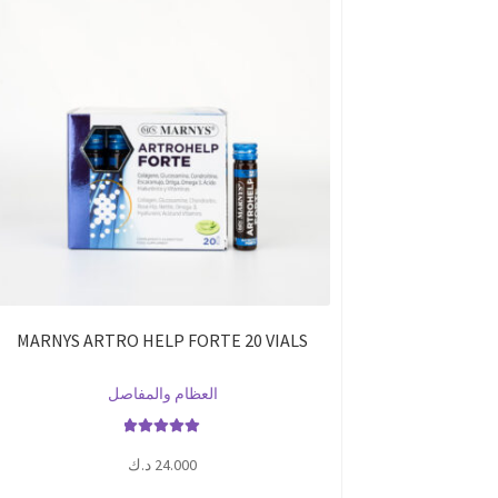
MARNYS ARTRO HELP FORTE 20 VIALS
العظام والمفاصل
تم التقييم
24.000
د.ك
5.00
من 5