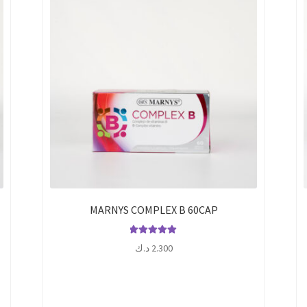
MARNYS COMPLEX B 60CAP
تم التقييم
2.300
د.ك
5.00
من 5