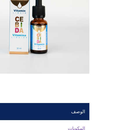
الوصف
المكونات