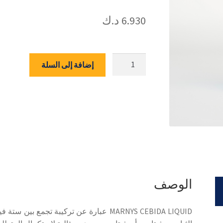
6.930
د.ك
كمية
إضافة إلى السلة
MARNYS
CEBIDA
LIQUID
30ML
الوصف