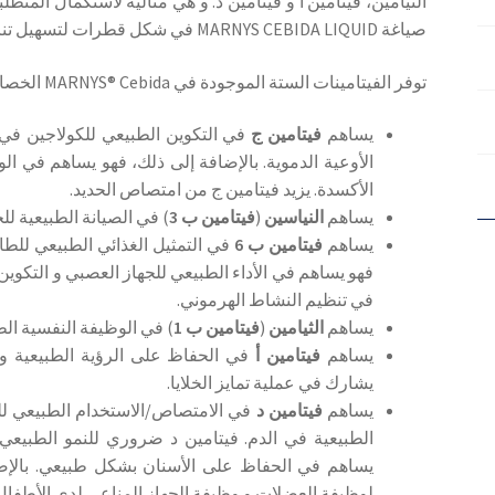
الثيامين، فيتامين أ و فيتامين د. و هي مثالية لاستكمال المتط
صياغة MARNYS CEBIDA LIQUID في شكل قطرات لتسهيل تناولها.
توفر الفيتامينات الستة الموجودة في MARNYS® Cebida الخصائص التالية (
يساهم
فيتامين ج
في التكوين الطبيعي للكولاجين في ا
الأوعية الدموية. بالإضافة إلى ذلك، فهو يساهم في الو
الأكسدة. يزيد فيتامين ج من امتصاص الحديد.
يساهم
النياسين
(
فيتامين
ب 3
) في الصيانة الطبيعية لل
يساهم
فيتامين ب 6
في التمثيل الغذائي الطبيعي للطاق
في تنظيم النشاط الهرموني.
يساهم
الثيامين
(
فيتامين ب 1
) في الوظيفة النفسية الط
يساهم
فيتامين أ
في الحفاظ على الرؤية الطبيعية و ال
يشارك في عملية تمايز الخلايا.
يساهم
فيتامين د
في الامتصاص/الاستخدام الطبيعي لل
الطبيعية في الدم. فيتامين د ضروري للنمو الطبيعي 
يساهم في الحفاظ على الأسنان بشكل طبيعي. بالإضاف
لوظيفة العضلات و وظيفة الجهاز المناعي لدى الأطفال. 