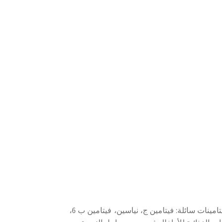
MARNYS CEBIDA LIQUID عبارة عن تركيبة تجمع بين ستة فيتامينات سائلة: فيتامين ج، نياسين، فيتامين ب 6،