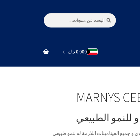
بحث
البحث
عن:
0.000
د.ك
0
MARNYS CEB
و للنمو الطبيعي
 و جميع الفيتامينات اللازمة له لنمو طبيعي .