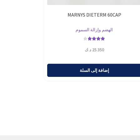
MARNYS DIETERM 60CAP
الهضم وإزالة السموم
تم التقييم
25.350
د.ك
4.00
من 5
إضافة إلى السلة