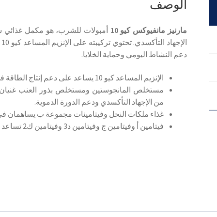
الوصف
امبولات
مارنيز مانفيوكس كيو 10
أمبولات للشرب، هو مكمل غذائي سائ
ال
دعم النشاط اليومي وحماية الخلايا.
الإنزيم المساعد كيو 10 يساعد على دعم إنتاج الطاقة في الخلايا ويوفر حماية مضادة للأكسدة.
مستخلص المانجوستين ومستخلص بذور العنب غنيان ب
من الإجهاد التأكسدي ودعم الدورة الدموية.
غذاء ملكات النحل وفيتامينات مجموعة ب يساهمان في 
فيتامين أ وفيتامين ج وفيتامين د3 وفيتامين ك2 تساعد على دعم صحة العظام والبشرة والجهاز المناعي.