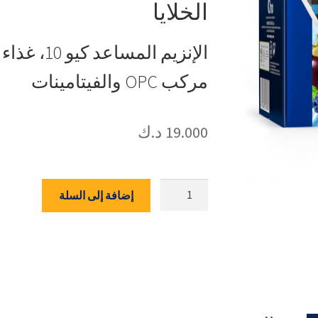
الخلايا
الإنزيم ال
مركب OPC والفيتامينات
19.000
د.ك
كمية
إضافة إلى السلة
مارنيز
مانفيوكس
كيو
10
-
10x20
مل