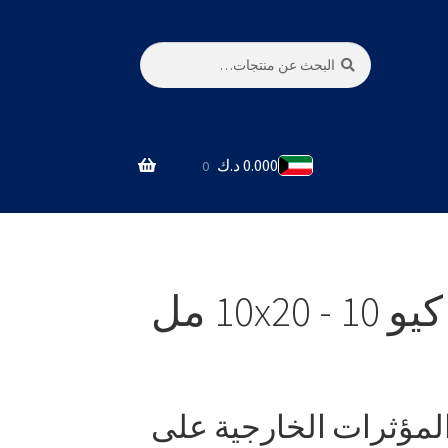
بحث
البحث
عن:
0.000
د.ك
0
مارنيز مانفيوكس كيو 10 - 10x20 مل
لمؤثرات الخارجية على