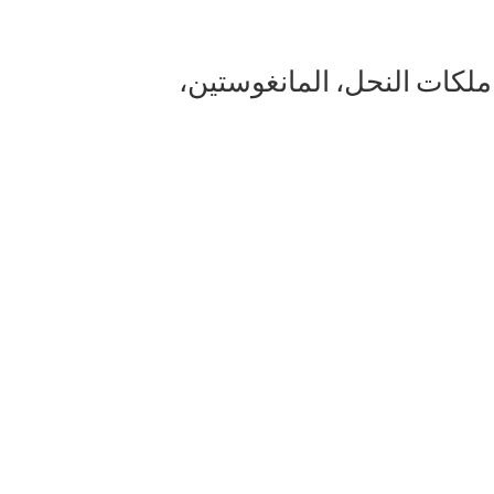
مساعد كيو 10، غذاء ملكات النحل، المانغوستين،